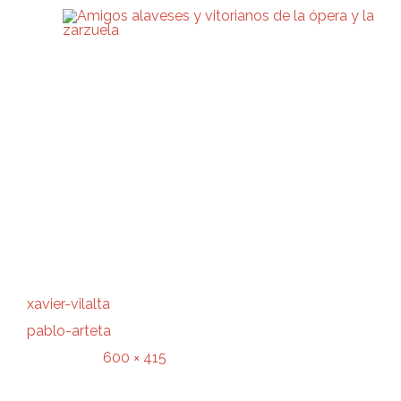
Attachment
xavier-vilalta
pablo-arteta
600 × 415
Original size is
pixels