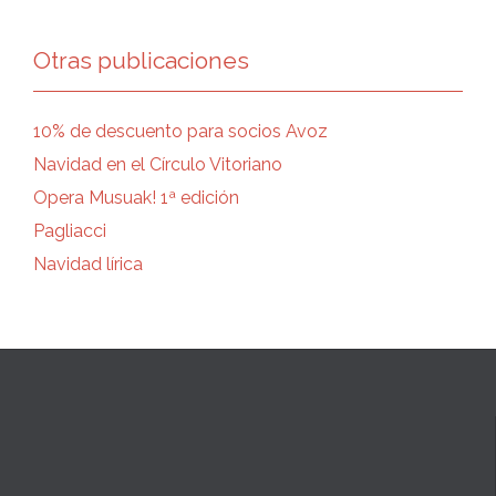
Otras publicaciones
10% de descuento para socios Avoz
Navidad en el Círculo Vitoriano
Opera Musuak! 1ª edición
Pagliacci
Navidad lírica