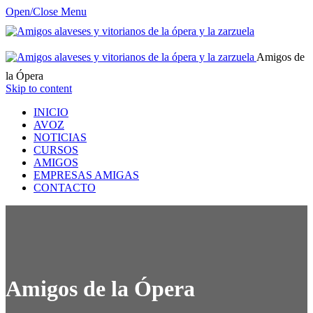
Open/Close Menu
Amigos de
la Ópera
Skip to content
INICIO
AVOZ
NOTICIAS
CURSOS
AMIGOS
EMPRESAS AMIGAS
CONTACTO
Amigos de la Ópera