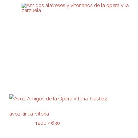
Attachment
avoz-lirica-vitoria
1200 × 630
Original size is
pixels