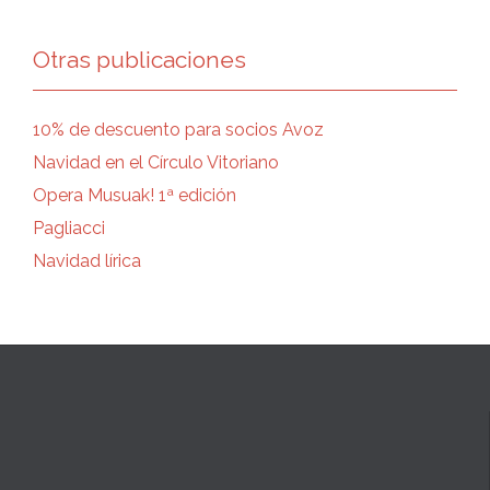
Otras publicaciones
10% de descuento para socios Avoz
Navidad en el Círculo Vitoriano
Opera Musuak! 1ª edición
Pagliacci
Navidad lírica