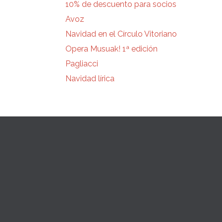
10% de descuento para socios
Avoz
Navidad en el Círculo Vitoriano
Opera Musuak! 1ª edición
Pagliacci
Navidad lírica