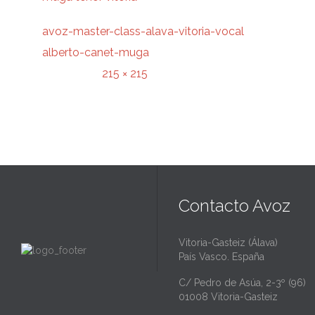
avoz-master-class-alava-vitoria-vocal
alberto-canet-muga
215 × 215
Original size is
pixels
Contacto Avoz
Vitoria-Gasteiz (Álava)
País Vasco. España
C/ Pedro de Asúa, 2-3º (96)
01008 Vitoria-Gasteiz