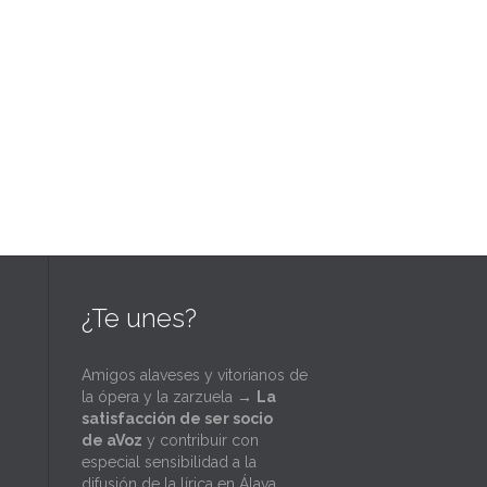
¿Te unes?
Amigos alaveses y vitorianos de
la ópera y la zarzuela →
La
satisfacción de ser socio
de aVoz
y contribuir con
especial sensibilidad a la
difusión de la lírica en Álava.