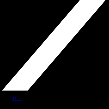

Like