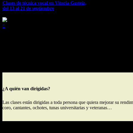
Clases de técnica vocal en Vitoria-Gasteiz,
del 13 al 21 de septiembre

Clases personalizadas de canto
La voz es un instrumento
y como tal requiere de un estudio cuidado
personalizadas de vocalización y melodías aprendidas (horas a conveni
¿A quién van dirigidas?
Las clases están dirigidas a toda persona que quiera mejorar su rendim
coro, cantantes, ochotes, tunas universitarias y veteranas…