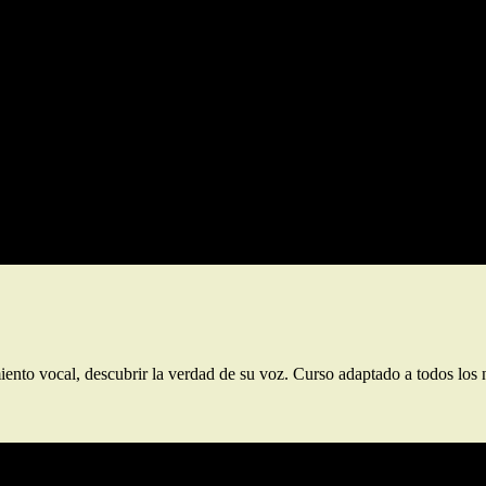
so, dirigido correctamente y personalizado.
Las clases de canto
–necesa
r). Podrás apuntarte a cuantas sesiones creas oportunas dentro de las f
iento vocal, descubrir la verdad de su voz. Curso adaptado a todos los n