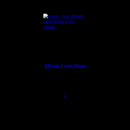
 363 (Alberto).
Alberto Canet-Muga
Tenor
646 221 363

logía. Grado Profesional de Canto en el Conservatorio Superior de 
ado canto con maestros de diversa procedencia. Amplia experiencia c