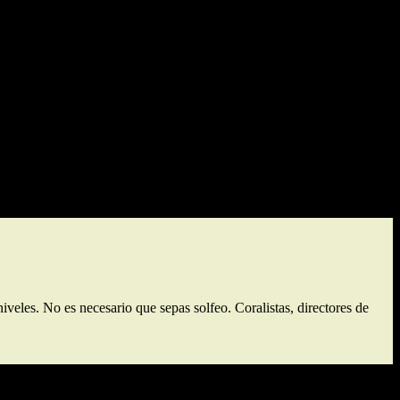
rias para evolucionar y alcanzar tus objetivos– son sesiones
echas propuestas.
iveles. No es necesario que sepas solfeo. Coralistas, directores de