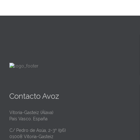
Contacto Avoz
Vitoria-Gasteiz (Álava)
País Vasco. España
C/ Pedro de Asúa, 2-3º (96)
01008 Vitoria-Gasteiz