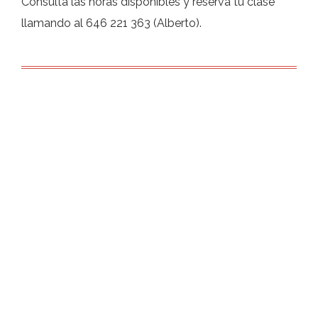
Consulta las horas disponibles y reserva tu clase
llamando al 646 221 363 (Alberto).
Alberto Canet-Muga
TENOR
646 221 363
