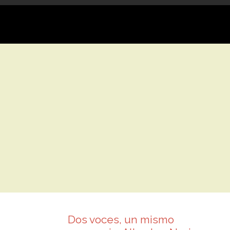
Skip
AS
CURSOS
AMIGOS
EMPRESAS AMIGAS
CONTACTO
to
content
Dos voces, un mismo