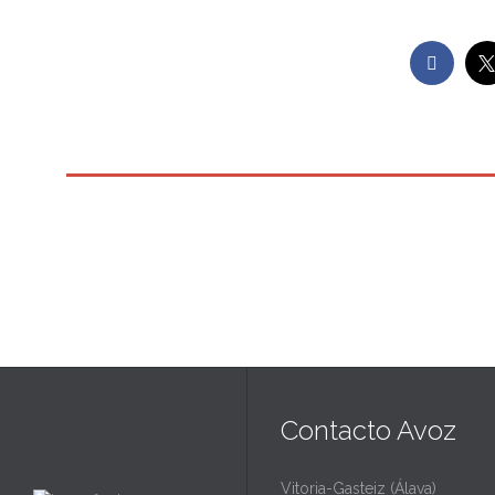

Contacto Avoz
Vitoria-Gasteiz (Álava)