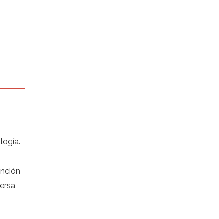
logía.
ención
ersa