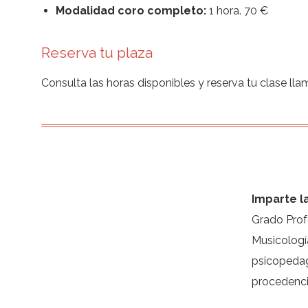
Modalidad coro completo:
1 hora. 70 €
Reserva tu plaza
Consulta las horas disponibles y reserva tu clase ll
Imparte l
Grado Prof
Musicologí
Alberto Canet-Muga
psicopedag
TENOR
procedenci
646 221 363