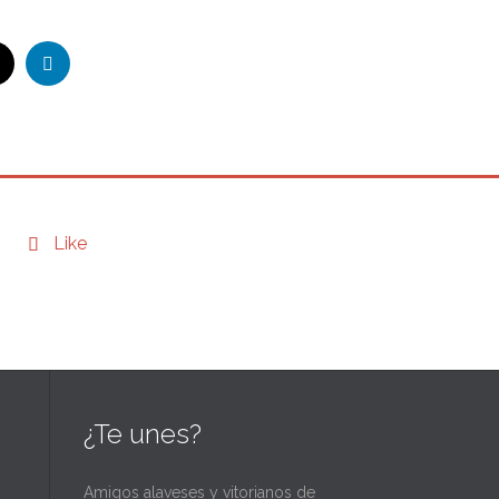
Like

¿Te unes?
Amigos alaveses y vitorianos de