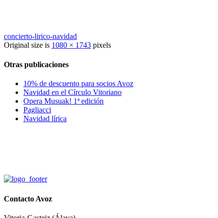
concierto-lirico-navidad
Original size is
1080 × 1743
pixels
Otras publicaciones
10% de descuento para socios Avoz
Navidad en el Círculo Vitoriano
Opera Musuak! 1ª edición
Pagliacci
Navidad lírica
Contacto Avoz
Vitoria-Gasteiz (Álava)