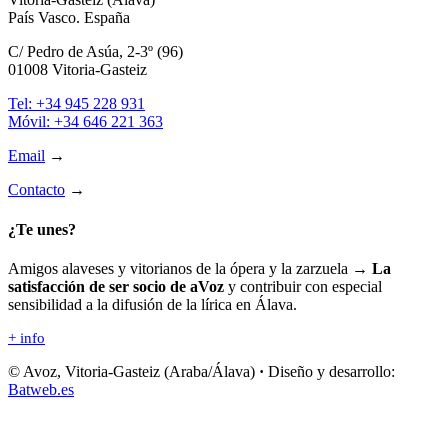
País Vasco. España
C/ Pedro de Asúa, 2-3º (96)
01008 Vitoria-Gasteiz
Tel: +34 945 228 931
Móvil: +34 646 221 363
Email
→
Contacto
→
¿Te unes?
Amigos alaveses y vitorianos de la ópera y la zarzuela →
La
satisfacción de ser socio de aVoz
y contribuir con especial
sensibilidad a la difusión de la lírica en Álava.
+ info
© Avoz, Vitoria-Gasteiz (Araba/Álava)
·
Diseño y desarrollo:
Batweb.es